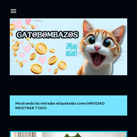
Ir al contenido principal
Mostrando las entradas etiquetadas como
NAVIDAD
E
MOSTRAR TODO
n
t